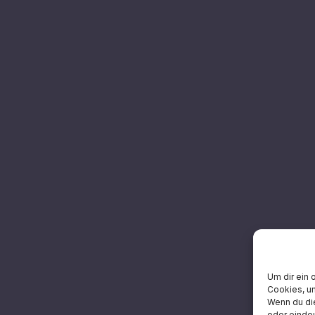
Um dir ein 
Cookies, u
Wenn du di
oder eindeu