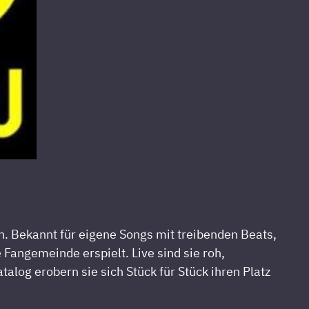
n.
Bekannt
für
eigene
Songs
mit
treibenden
Beats,
e
Fangemeinde
erspielt.
Live
sind
sie
roh,
atalog
erobern
sie
sich
Stück
für
Stück
ihren
Platz