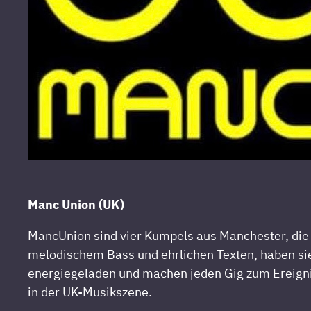
Manc Union (UK)
MancUnion
sind
vier
Kumpels
aus
Manchester,
die
melodischem
Bass
und
ehrlichen
Texten,
haben
si
energiegeladen
und
machen
jeden
Gig
zum
Ereign
in
der
UK-Musikszene.