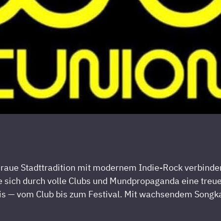
raue
Stadttradition
mit
modernem
Indie-Rock
verbinde
e
sich
durch
volle
Clubs
und
Mundpropaganda
eine
treu
is
—
vom
Club
bis
zum
Festival.
Mit
wachsendem
Songk