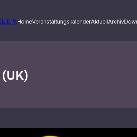
 E. V.
Home
Veranstaltungskalender
Aktuell
Archiv
Down
 (UK)