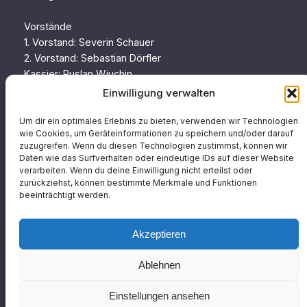
Vorstände
1. Vorstand: Severin Schauer
2. Vorstand: Sebastian Dörfler
Kassier: Ruslan Wjuchin
Schriftführerin: Maria von Mücke
Einwilligung verwalten
Beisitz: Thomas Steidle
Um dir ein optimales Erlebnis zu bieten, verwenden wir Technologien
wie Cookies, um Geräteinformationen zu speichern und/oder darauf
zuzugreifen. Wenn du diesen Technologien zustimmst, können wir
Seiten
Social
Daten wie das Surfverhalten oder eindeutige IDs auf dieser Website
verarbeiten. Wenn du deine Einwilligung nicht erteilst oder
zurückziehst, können bestimmte Merkmale und Funktionen
Home
Facebook
beeinträchtigt werden.
Veranstaltungskalender
Aktuell
Instagram
Akzeptieren
Archiv
Downloads I Newsletter
Ablehnen
Kontakt I Impressum
Einstellungen ansehen