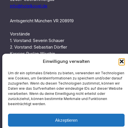
info@hotelkovel.de
Amtsgericht München VR 208919
Vorstände
1. Vorstand: Severin Schauer
2. Vorstand: Sebastian Dörfler
Kassier: Ruslan Wjuchin
Schriftführerin: Maria von Mücke
Einwilligung verwalten
Beisitz: Thomas Steidle
Um dir ein optimales Erlebnis zu bieten, verwenden wir Technologien
wie Cookies, um Geräteinformationen zu speichern und/oder darauf
zuzugreifen. Wenn du diesen Technologien zustimmst, können wir
Seiten
Social
Daten wie das Surfverhalten oder eindeutige IDs auf dieser Website
verarbeiten. Wenn du deine Einwilligung nicht erteilst oder
zurückziehst, können bestimmte Merkmale und Funktionen
Home
Facebook
beeinträchtigt werden.
Veranstaltungskalender
Aktuell
Instagram
Akzeptieren
Archiv